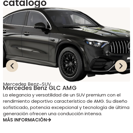
catálogo
Mercedes Benz
SUV
M
–
Mercedes Benz GLC AMG
La elegancia y versatilidad de un SUV premium con el
F
rendimiento deportivo característico de AMG. Su diseño
a
sofisticado, potencia excepcional y tecnología de última
A
generación ofrecen una conducción intensa.
MÁS INFORMACIÓN
M